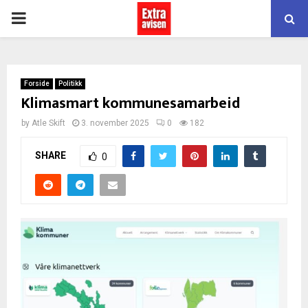
PRIMARY
MENU
Forside
Politikk
Klimasmart kommunesamarbeid
by
Atle Skift
3. november 2025
0
182
SHARE
0