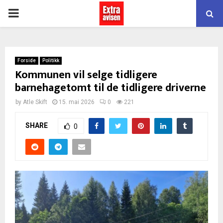
PRIMARY
MENU
Forside
Politikk
Kommunen vil selge tidligere
barnehagetomt til de tidligere driverne
by
Atle Skift
15. mai 2026
0
221
SHARE
0