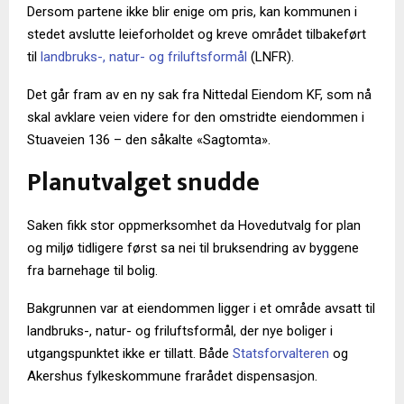
Dersom partene ikke blir enige om pris, kan kommunen i
stedet avslutte leieforholdet og kreve området tilbakeført
til
landbruks-, natur- og friluftsformål
(LNFR).
Det går fram av en ny sak fra Nittedal Eiendom KF, som nå
skal avklare veien videre for den omstridte eiendommen i
Stuaveien 136 – den såkalte «Sagtomta».
Planutvalget snudde
Saken fikk stor oppmerksomhet da Hovedutvalg for plan
og miljø tidligere først sa nei til bruksendring av byggene
fra barnehage til bolig.
Bakgrunnen var at eiendommen ligger i et område avsatt til
landbruks-, natur- og friluftsformål, der nye boliger i
utgangspunktet ikke er tillatt. Både
Statsforvalteren
og
Akershus fylkeskommune frarådet dispensasjon.