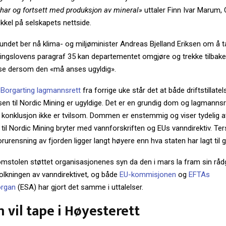
i har og fortsett med produksjon av mineral»
uttaler Finn Ivar Marum,
ikkel på selskapets nettside.
ndet ber nå klima- og miljøminister Andreas Bjelland Eriksen om å t
tningslovens paragraf 35 kan departementet omgjøre og trekke tilbake
telse dersom den «må anses ugyldig».
Borgarting lagmannsrett
fra forrige uke står det at både driftstillate
elsen til Nordic Mining er ugyldige. Det er en grundig dom og lagmanns
t konklusjon ikke er tvilsom. Dommen er enstemmig og viser tydelig at
t til Nordic Mining bryter med vannforskriften og EUs vanndirektiv. Ter
forurensning av fjorden ligger langt høyere enn hva staten har lagt til 
stolen støttet organisasjonenes syn da den i mars la fram sin råd
olkningen av vanndirektivet, og både
EU-kommisjonen
og
EFTAs
organ
(ESA) har gjort det samme i uttalelser.
n vil tape i Høyesterett