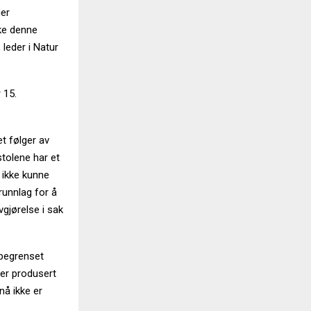
ger
nke denne
 leder i Natur
 15.
Det følger av
stolene har et
l ikke kunne
runnlag for å
vgjørelse i sak
 begrenset
 er produsert
nå ikke er