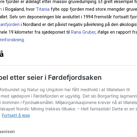
ere fjorder er ødelagt etter massiv gruvedumping. Et grelt eksempel fin
n
i Rogaland, hvor
Titania
fylte opp fjorden med store mengder gruve
llet. Selv om deponeringen ble avsluttet i 1994 fremstår fortsatt f
anfjorden
i Nordland er det påvist negativ påvirkning på den økologisk
le 19 kilometer fra sjødeponiet til
Rana Gruber
, ifølge en rapport f
vannforskning
.
å