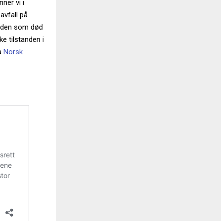
ner vi i
avfall på
jorden som død
e tilstanden i
ra
Norsk