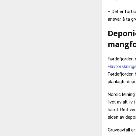
– Det er forts
ansvar å ta g
Deponio
mangfo
Førdefjorden e
Havforskningsi
Førdefjorden h
planlagte dep
Nordic Mining h
livet av alt l
hardt. Rett ve
siden av depon
Gruveavfall er 