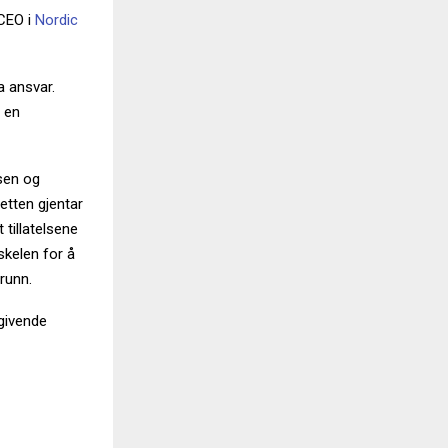
 CEO i
Nordic
a ansvar.
 en
lsen og
retten gjentar
 tillatelsene
skelen for å
grunn.
givende