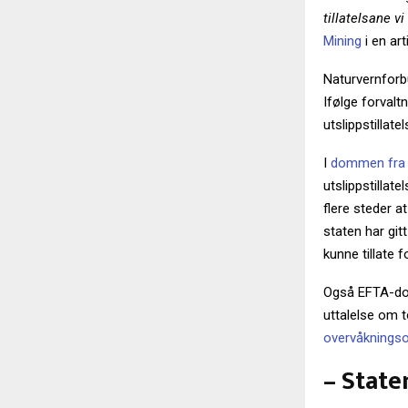
tillatelsane v
Mining
i en art
Naturvernforbu
Ifølge forval
utslippstilla
I
dommen fra 
utslippstillat
flere steder a
staten har git
kunne tillate 
Også EFTA-dom
uttalelse om t
overvåknings
– State