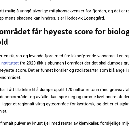
att mulig å unngå alvorlige miljøkonsekvenser for fjorden, og det er r
rep mens skadene kan hindres, sier Hoddevik Losnegård.
mrådet får høyeste score for biolo
ld
r en rik, ren og levende fjord med fire lakseførende vassdrag. I en ra
nstituttet
fra 2023 fikk sjøbunnen i området der det skal dumpes gru
øyeste score. Det er funnet koraller og rødlistearter som blålange i 
oniområdet.
ar fått tillatelse til å dumpe opptil 170 millioner tonn med gruveavfall 
iv i deponiområdet og avfallet kan spre seg og ramme livet andre steder
d ligger et regionalt viktig gyteområde for kysttorsk, og det er et sjøk
iet.
finmalt pulver av knust fjell med rester av kjemikalier, forskjellige mil