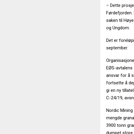
– Dette prosje
Førdefjorden. 
saken til Høye
og Ungdom.
Det er foreløp
september.
Organisasjonen
EØS-avtalens a
ansvar for å s
fortsette å de
gi en ny tillat
C-24/19, avsni
Nordic Mining 
mengde granat.
3900 tonn gran
dumpet store 