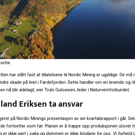
ssche
en har slått fast at tillatelsene til Nordic Mining er ugyldige. De må 
hindre skade på livet i Førdefjorden. Dette handler om en levende og rik
en nå blir ødelagt, sier Truls Gulowsen, leder i Naturvernforbundet.
lland Eriksen ta ansvar
rer på Nordic Minings presentasjon av sin kvartalsrapport i går. Se
t de fortsetter som før. Planen er å trappe opp produksjonen utover 
 er ikkje part i saka og dommen er ikkje bindane for oss. Vi forheld o