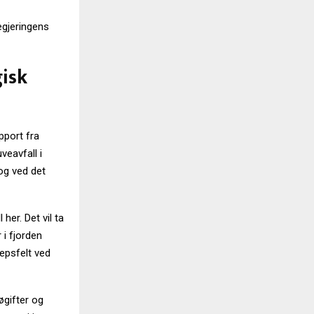
egjeringens
gisk
pport fra
veavfall i
og ved det
her. Det vil ta
 i fjorden
repsfelt ved
jøgifter og