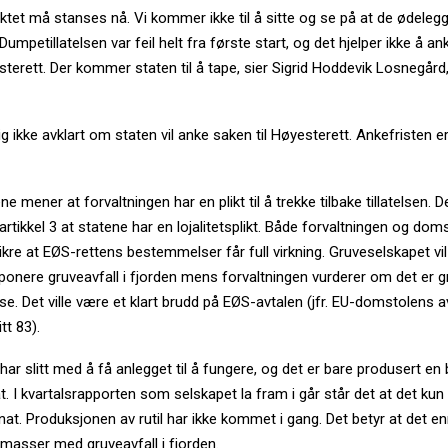
ktet må stanses nå. Vi kommer ikke til å sitte og se på at de ødeleg
Dumpetillatelsen var feil helt fra første start, og det hjelper ikke å a
sterett. Der kommer staten til å tape, sier Sigrid Hoddevik Losnegård,
ig ikke avklart om staten vil anke saken til Høyesterett. Ankefristen er
e mener at forvaltningen har en plikt
til å trekke tilbake tillatelsen. 
rtikkel 3 at statene har en lojalitetsplikt. Både forvaltningen og dom
ikre at EØS-rettens bestemmelser får full virkning. Gruveselskapet vi
ponere gruveavfall i fjorden mens forvaltningen vurderer om det er g
else. Det ville være et klart brudd på EØS-avtalen (jfr. EU-domstolens a
tt 83).
har slitt med å få anlegget til å fungere, og det er bare produsert en
 I kvartalsrapporten som selskapet la fram i går står det at det kun
at. Produksjonen av rutil har ikke kommet i gang. Det betyr at det en
masser med gruveavfall i fjorden.