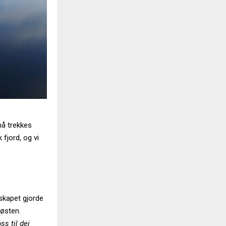
nå trekkes
 fjord, og vi
lskapet gjorde
høsten.
ss til dei