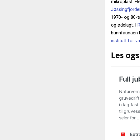
mikroplast. Fl
Jøssingfjorde
1970- og 80-ta
og ødelagt. I
R
bunnfaunaen he
institutt for 
Les ogs