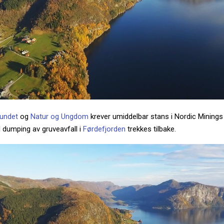
bundet
og
Natur og Ungdom
krever umiddelbar stans i Nordic Minings
til dumping av gruveavfall i
Førdefjorden
trekkes tilbake.