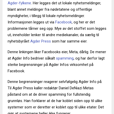
Agder-fylkene
. Her legges det ut lokale nyhetsmeldinger,
blant annet meldinger fra nødetatene og offentlige
myndigheter, i tillegg til lokale nyhetsmeldinger.
Informasjonen legges ut via
Facebook
, og her er det
problemene tårner seg opp. Mye av det stoffet som legges
ut, inneholder lenker til andre mediekanaler, da særlig til
nyhetsbyrået
Agder Press
som har samme eier.
Denne linkingen liker Facebooks eier, Meta, dårlig. De mener
at Agder Info bedriver såkalt
spamming
, og har derfor lagt
sterke begrensninger på Agder Infos virksomhet på
Facebook.
Denne begrensninger reagerer selvfølgelig Agder Info på.
Til Agder Press kaller redaktør Daniel DeNiazi Metas
påstand om at de driver spamming for fullstendig
grunnløs. Han forklarer at de har koblet siden opp til ulike
systemer som er deretter er koblet opp til ulike etater. Det
gjør at systemene heller ikke fungerer.