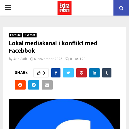
PRIMARY
MENU
Forside
Nyheter
Lokal mediakanal i konflikt med
Facebbok
by
Atle Skift
6. november 2025
0
129
SHARE
0