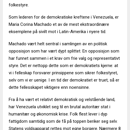
folkestyre.
Som lederen for de demokratiske kreftene i Venezuela, er
Maria Corina Machado et av de mest ekstraordinære
eksemplene på sivilt mot i Latin-Amerika i nyere tid.
Machado vært helt sentral i samlingen av en politisk
opposisjon som har vært dypt splittet. En opposisjon som
har funnet sammen i et krav om frie valg og representativt
styre. Det er nettopp dette som er demokratiets kjerne: at
vi i felleskap forsvarer prinsippene som sikrer folkestyret,
selv om vi er uenige. I en tid der demokratiet er truet, så er
dette fellesskapet viktigere enn noensinne.
Fra å ha vært et relativt demokratisk og velstående land,
har Venezuela utviklet seg til en brutal autoritær stat i
humanitær og økonomisk krise. Folk flest lever i dyp
fattigdom samtidig som de få på toppen beriker seg selv.
Statens voldsapparat rettes mot egne borgere. Nærmere 8