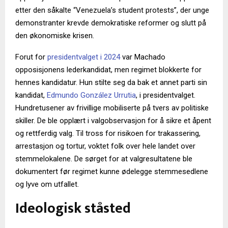
etter den såkalte “Venezuela’s student protests”, der unge
demonstranter krevde demokratiske reformer og slutt på
den økonomiske krisen.
Forut for
presidentvalget i 2024
var Machado
opposisjonens lederkandidat, men regimet blokkerte for
hennes kandidatur. Hun stilte seg da bak et annet parti sin
kandidat,
Edmundo González Urrutia
, i presidentvalget.
Hundretusener av frivillige mobiliserte på tvers av politiske
skiller. De ble opplært i valgobservasjon for å sikre et åpent
og rettferdig valg. Til tross for risikoen for trakassering,
arrestasjon og tortur, voktet folk over hele landet over
stemmelokalene. De sørget for at valgresultatene ble
dokumentert før regimet kunne ødelegge stemmesedlene
og lyve om utfallet.
Ideologisk ståsted