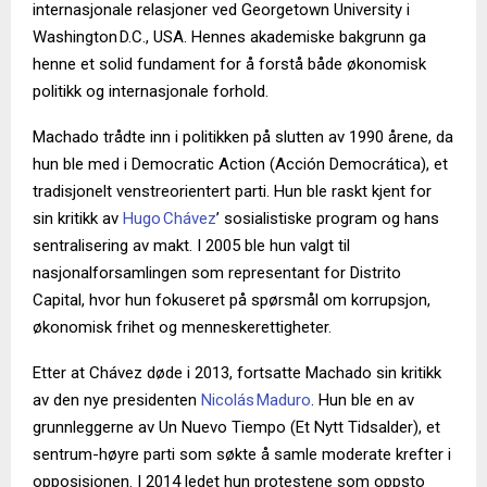
internasjonale relasjoner ved Georgetown University i
Washington D.C., USA. Hennes akademiske bakgrunn ga
henne et solid fundament for å forstå både økonomisk
politikk og internasjonale forhold.
Machado trådte inn i politikken på slutten av 1990 årene, da
hun ble med i Democratic Action (Acción Democrática), et
tradisjonelt venstreorientert parti. Hun ble raskt kjent for
sin kritikk av
Hugo Chávez
’ sosialistiske program og hans
sentralisering av makt. I 2005 ble hun valgt til
nasjonalforsamlingen som representant for Distrito
Capital, hvor hun fokuseret på spørsmål om korrupsjon,
økonomisk frihet og menneskerettigheter.
Etter at Chávez døde i 2013, fortsatte Machado sin kritikk
av den nye presidenten
Nicolás Maduro
. Hun ble en av
grunnleggerne av Un Nuevo Tiempo (Et Nytt Tidsalder), et
sentrum-høyre parti som søkte å samle moderate krefter i
opposisjonen. I 2014 ledet hun protestene som oppsto