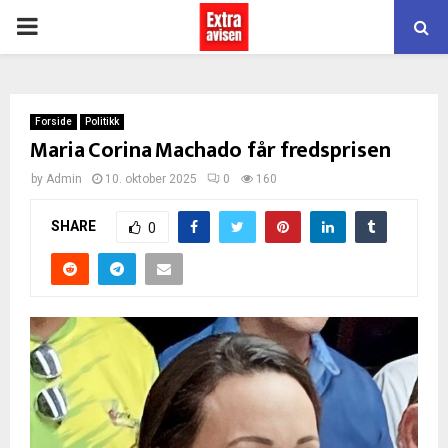
PRIMARY
MENU
Forside
Politikk
Maria Corina Machado får fredsprisen
by
Admin
10. oktober 2025
0
160
SHARE
0