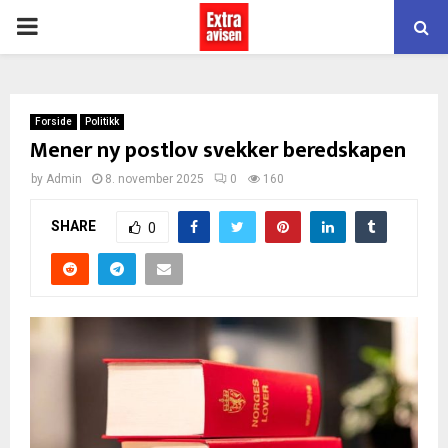
PRIMARY
MENU
Forside
Politikk
Mener ny postlov svekker beredskapen
by
Admin
8. november 2025
0
160
SHARE
0