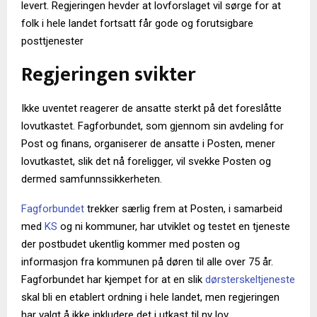
levert. Regjeringen hevder at lovforslaget vil sørge for at
folk i hele landet fortsatt får gode og forutsigbare
posttjenester
Regjeringen svikter
Ikke uventet reagerer de ansatte sterkt på det foreslåtte
lovutkastet. Fagforbundet, som gjennom sin avdeling for
Post og finans, organiserer de ansatte i Posten, mener
lovutkastet, slik det nå foreligger, vil svekke Posten og
dermed samfunnssikkerheten.
Fagforbundet
trekker særlig frem at Posten, i samarbeid
med
KS
og ni kommuner, har utviklet og testet en tjeneste
der postbudet ukentlig kommer med posten og
informasjon fra kommunen på døren til alle over 75 år.
Fagforbundet har kjempet for at en slik
dørsterskeltjeneste
skal bli en etablert ordning i hele landet, men regjeringen
har valgt å ikke inkludere det i utkast til ny lov.