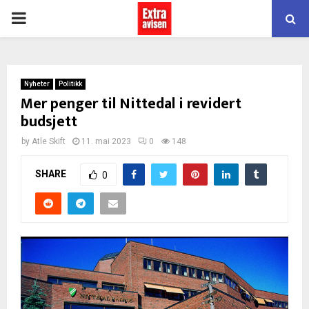
PRIMARY
MENU
Nyheter
Politikk
Mer penger til Nittedal i revidert
budsjett
by
Atle Skift
11. mai 2023
0
148
SHARE
0