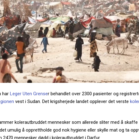
n har
Leger Uten Grense
r behandlet over 2300 pasienter og registrert
egionen
vest i Sudan. Det krigsherjede landet opplever det verste
kole
 rammer kolerautbruddet mennesker som allerede sliter med å skaffe 
et umulig å opprettholde god nok hygiene eller skylle mat og ta opp
nn 2470 mennesker dødd i kolerautbruddet i Darfur.