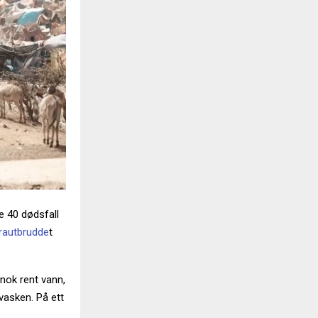
e 40 dødsfall
rautbrudde
t
nok rent vann,
vasken. På ett