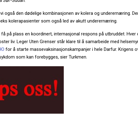
a Sør-Sudan.
 vi også den dødelige kombinasjonen av kolera og underernæring. Den
eks kolerapasienter som også led av akutt underernæring.
 få på plass en koordinert, internasjonal respons på utbruddet. Hve
oster liv. Leger Uten Grenser står klare til å samarbeide med helsemy
HO
for å starte massevaksinasjonskampanjer i hele Darfur. Krigens 
 sykdom som kan forebygges, sier Turkmen.