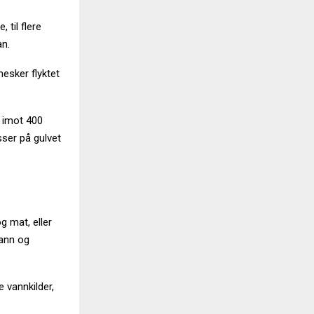
 til flere
an.
esker flyktet
k imot 400
sser på gulvet
 mat, eller
vann og
e vannkilder,