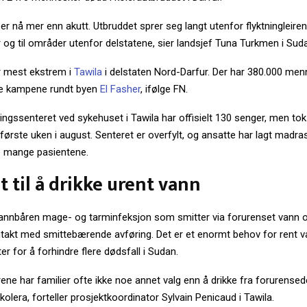
er nå mer enn akutt. Utbruddet sprer seg langt utenfor flyktningleirene,
r og til områder utenfor delstatene, sier landsjef Tuna Turkmen i Sud
r mest ekstrem i
Tawila
i delstaten Nord-Darfur. Der har 380.000 menn
pe kampene rundt byen
El Fasher
, ifølge FN.
ngssenteret ved sykehuset i Tawila har offisielt 130 senger, men to
første uken i august. Senteret er overfylt, og ansatte har lagt madra
de mange pasientene.
 til å drikke urent vann
vannbåren mage- og tarminfeksjon som smitter via forurenset vann og
ontakt med smittebærende avføring. Det er et enormt behov for rent 
er for å forhindre flere dødsfall i Sudan.
eirene har familier ofte ikke noe annet valg enn å drikke fra forurensed
olera, forteller prosjektkoordinator Sylvain Penicaud i Tawila.