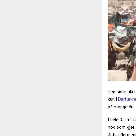
Den siste uke
kun i
Darfur-r
på mange år.
I hele Darfur
noe som gjør d
år har flere e