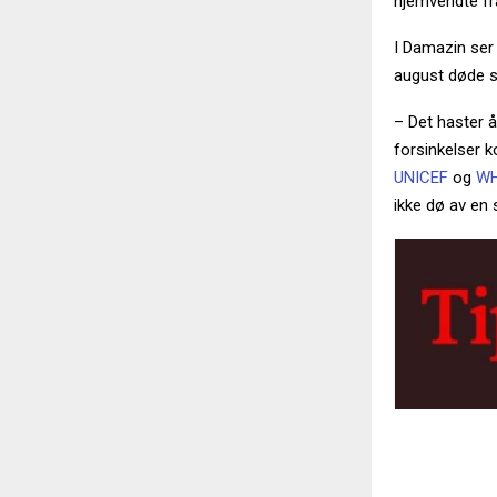
hjemvendte fr
I Damazin ser
august døde s
– Det haster å
forsinkelser k
UNICEF
og
W
ikke dø av en