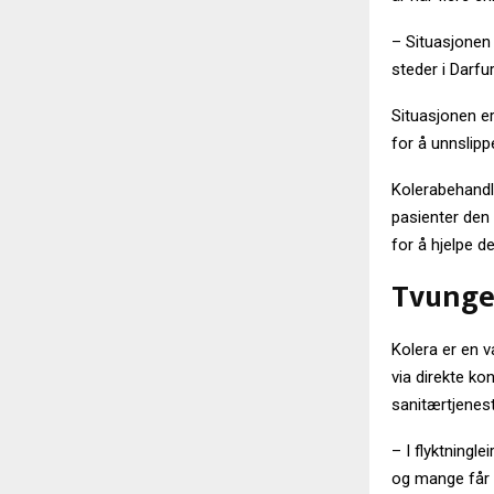
– Situasjonen 
steder i Darfu
Situasjonen e
for å unnslip
Kolerabehandli
pasienter den 
for å hjelpe 
Tvunget
Kolera er en 
via direkte k
sanitærtjenest
– I flyktningl
og mange får k