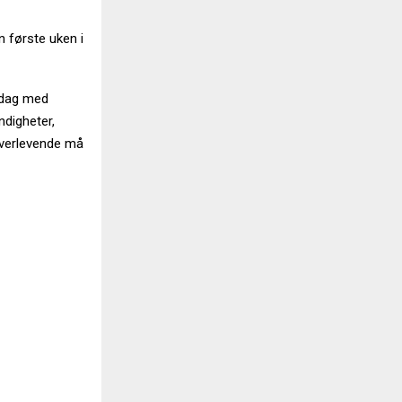
 første uken i
r dag med
ndigheter,
overlevende må