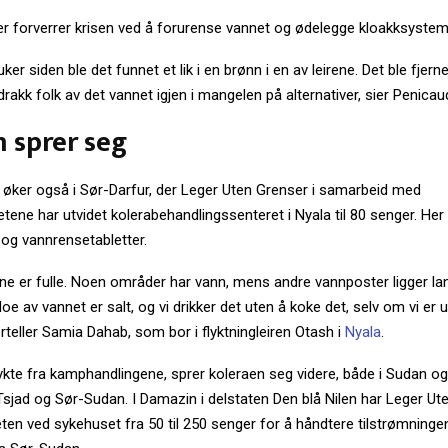
ær forverrer krisen ved å forurense vannet og ødelegge kloakksyste
ker siden ble det funnet et lik i en brønn i en av leirene. Det ble fjern
rakk folk av det vannet igjen i mangelen på alternativer, sier Penicau
 sprer seg
 øker også i Sør-Darfur, der Leger Uten Grenser i samarbeid med
ene har utvidet kolerabehandlingssenteret i Nyala til 80 senger. Her
 og vannrensetabletter.
e er fulle. Noen områder har vann, mens andre vannposter ligger lan
e av vannet er salt, og vi drikker det uten å koke det, selv om vi er 
forteller Samia Dahab, som bor i flyktningleiren Otash i
Nyala
.
ykte fra kamphandlingene, sprer koleraen seg videre, både i Sudan og 
sjad og Sør-Sudan. I Damazin i delstaten Den blå Nilen har Leger Ut
en ved sykehuset fra 50 til 250 senger for å håndtere tilstrømninge