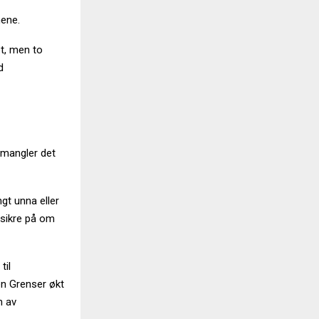
mene.
et, men to
d
 mangler det
gt unna eller
usikre på om
til
en Grenser økt
n av