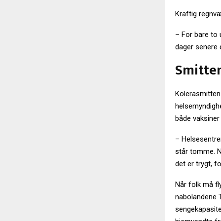
Kraftig regnv
– For bare to u
dager senere d
Smitten
Kolerasmitten
helsemyndighet
både vaksiner
– Helsesentren
står tomme. No
det er trygt, 
Når folk må fl
nabolandene T
sengekapasitet