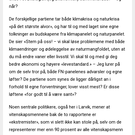
når?
De forskjellige partiene tar både klimakrisa og naturkrisa
«på det største alvor», og har til og med laget sine egne
tolkninger av budskapene fra klimapanelet og naturpanelet.
De sier «Stem på oss! – vi skal løse problemene med både
klimaendringer og ødeleggelse av naturmangfoldet, uten at
du må endre vaner eller livsstil. Vi skal til og med gi deg
bedre økonomi og høyere «levestandard.» – Jeg lurer på
om de selv tror på, både FN-panelenes advarsler og egne
løfter? De partiene som synes de ligger dårligst an i
forhold til egne forventninger, lover visst mest? Er disse
løftene «for godt til å være sant»?
Noen sentrale politikere, også her i Larvik, mener at
vitenskapsmennene bak de to rapportene er
«ekstremister», som vi slett ikke kan stole på, selv om de
representerer mer enn 90 prosent av alle vitenskapsmenn