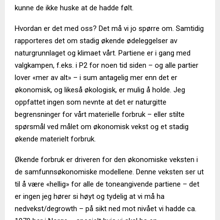
kunne de ikke huske at de hadde følt.
Hvordan er det med oss? Det må vi jo spørre om. Samtidig
rapporteres det om stadig økende ødeleggelser av
naturgrunnlaget og klimaet vårt. Partiene er i gang med
valgkampen, f.eks. i P2 for noen tid siden – og alle partier
lover «mer av alt» – i sum antagelig mer enn det er
økonomisk, og likeså økologisk, er mulig å holde. Jeg
oppfattet ingen som nevnte at det er naturgitte
begrensninger for vårt materielle forbruk – eller stilte
spørsmål ved målet om økonomisk vekst og et stadig
økende materielt forbruk.
Økende forbruk er driveren for den økonomiske veksten i
de samfunnsøkonomiske modellene. Denne veksten ser ut
til å være «hellig» for alle de toneangivende partiene – det
er ingen jeg hører si høyt og tydelig at vi må ha
nedvekst/degrowth – på sikt ned mot nivået vi hadde ca.