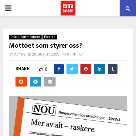
PRIMARY
MENU
Debatt/kommentarer
Forside
Mottoet som styrer oss?
by
Admin
28. august 2025
0
167
SHARE
0