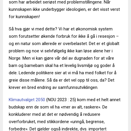
som har arbeidet seriøst med problemstillingene. Når
kunnskapen ikke underbygger ideologien, er det visst verst
for kunnskapen!
Så hva gjør vi med dette? Vi har et økonomisk system
som forutsetter økende forbruk for ikke å gå i resesjon –
og en natur som allerede er overbelastet. Det er et globalt
problem og noe vi selvfølgelig ikke kan løse alene her i
Norge. Men vi kan gjøre vår del av dugnaden for at våre
barn og barnebarn skal ha et levelig livsmiljø og goder å
dele. Ledende politikere sier at vi må ha med folket for å
greie disse målene. Så da er det vel opp til oss, da? Det
krever en bred endring av samfunnsutviklingen.
Klimautvalget 2050
(NOU 2023 : 25) kom med et helt annet
budskap enn de som vil ha «mer av alt, raskere». De
konkluderer med at det er nødvendig å redusere
overforbruket, med stikkordene «unngå, begrense,
forbedre». Det gjelder også indirekte, dvs. importert