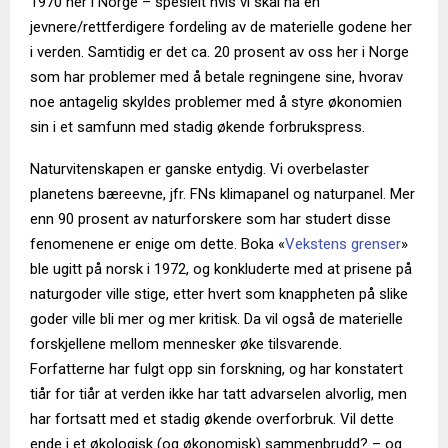
1970 her i Norge – spesielt hvis vi skal ha en
jevnere/rettferdigere fordeling av de materielle godene her
i verden. Samtidig er det ca. 20 prosent av oss her i Norge
som har problemer med å betale regningene sine, hvorav
noe antagelig skyldes problemer med å styre økonomien
sin i et samfunn med stadig økende forbrukspress.
Naturvitenskapen er ganske entydig. Vi overbelaster
planetens bæreevne, jfr. FNs klimapanel og naturpanel. Mer
enn 90 prosent av naturforskere som har studert disse
fenomenene er enige om dette. Boka «
Vekstens grenser
»
ble ugitt på norsk i 1972, og konkluderte med at prisene på
naturgoder ville stige, etter hvert som knappheten på slike
goder ville bli mer og mer kritisk. Da vil også de materielle
forskjellene mellom mennesker øke tilsvarende.
Forfatterne har fulgt opp sin forskning, og har konstatert
tiår for tiår at verden ikke har tatt advarselen alvorlig, men
har fortsatt med et stadig økende overforbruk. Vil dette
ende i et økologisk (og økonomisk) sammenbrudd? – og