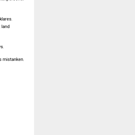
klares.
 land
ys.
es mistanken.