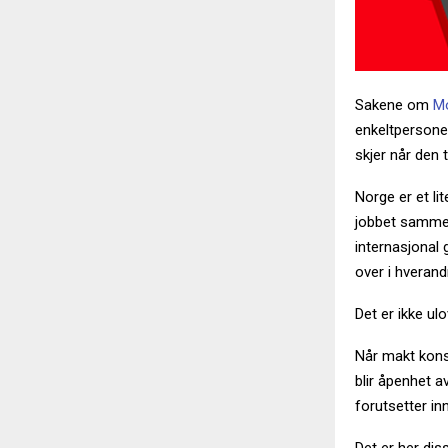
Sakene om
M
enkeltpersone
skjer når den t
Norge er et li
jobbet sammen
internasjonal 
over i hverand
Det er ikke ulo
Når makt kons
blir åpenhet a
forutsetter in