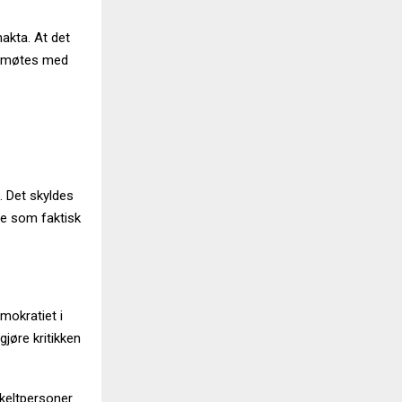
akta. At det
mål møtes med
. Det skyldes
se som faktisk
mokratiet i
jøre kritikken
nkeltpersoner