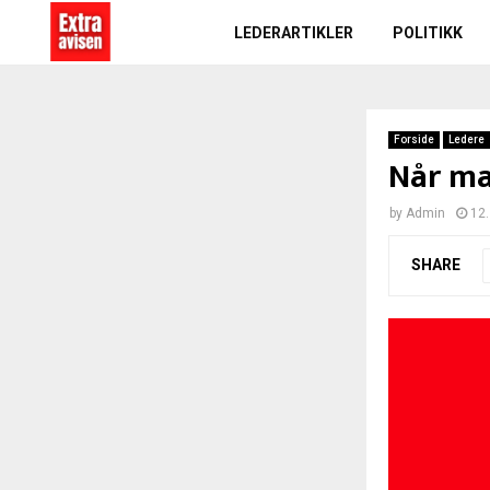
LEDERARTIKLER
POLITIKK
Forside
Ledere
Når ma
by
Admin
12.
SHARE