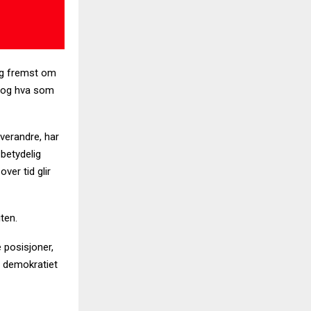
og fremst om
, og hva som
hverandre, har
betydelig
ver tid glir
iten.
 posisjoner,
i demokratiet