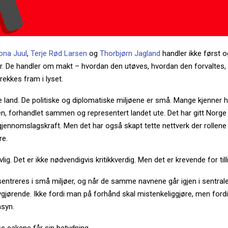
ona Juul
,
Terje Rød Larsen
og
Thorbjørn Jagland
handler ikke først 
r. De handler om makt – hvordan den utøves, hvordan den forvaltes
rekkes fram i lyset.
te land. De politiske og diplomatiske miljøene er små. Mange kjenner 
, forhandlet sammen og representert landet ute. Det har gitt Norge 
gjennomslagskraft. Men det har også skapt tette nettverk der rollene o
re.
vlig. Det er ikke nødvendigvis kritikkverdig. Men det er krevende for till
entreres i små miljøer, og når de samme navnene går igjen i sentrale
vgjørende. Ikke fordi man på forhånd skal mistenkeliggjøre, men ford
nsyn.