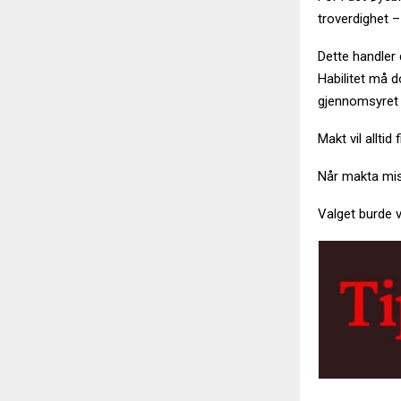
troverdighet –
Dette handler 
Habilitet må d
gjennomsyret a
Makt vil alltid
Når makta mist
Valget burde v