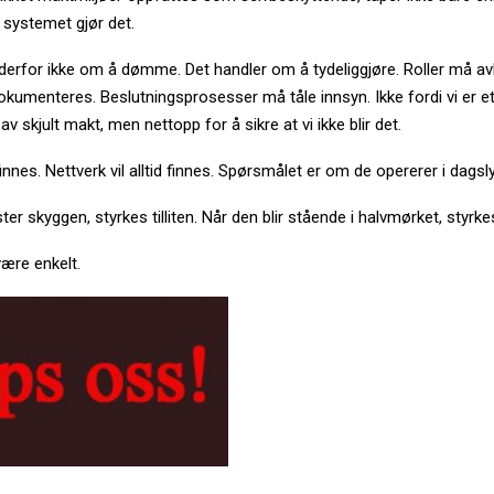
 systemet gjør det.
derfor ikke om å dømme. Det handler om å tydeliggjøre. Roller må av
okumenteres. Beslutningsprosesser må tåle innsyn. Ikke fordi vi er et
v skjult makt, men nettopp for å sikre at vi ikke blir det.
 finnes. Nettverk vil alltid finnes. Spørsmålet er om de opererer i dagsl
er skyggen, styrkes tilliten. Når den blir stående i halvmørket, styrk
ære enkelt.