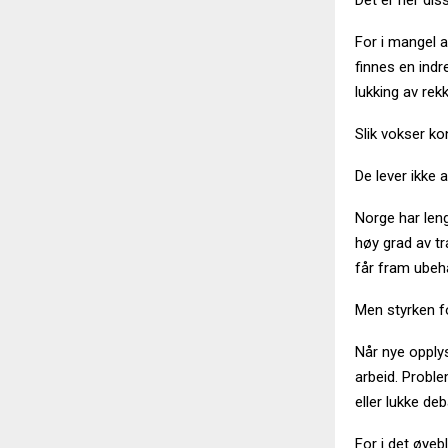
Det er her dis
For i mangel 
finnes en indr
lukking av rekk
Slik vokser ko
De lever ikke a
Norge har leng
høy grad av t
får fram ubeha
Men styrken fo
Når nye opplys
arbeid. Proble
eller lukke deb
For i det øyeb