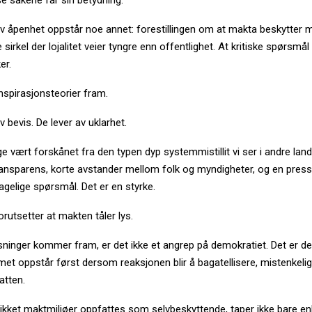
se sakene får sin betydning.
av åpenhet oppstår noe annet: forestillingen om at makta beskytter m
e sirkel der lojalitet veier tyngre enn offentlighet. At kritiske spørs
er.
nspirasjonsteorier fram.
v bevis. De lever av uklarhet.
e vært forskånet fra den typen dyp systemmistillit vi ser i andre land
ransparens, korte avstander mellom folk og myndigheter, og en pres
gelige spørsmål. Det er en styrke.
rutsetter at makten tåler lys.
ninger kommer fram, er det ikke et angrep på demokratiet. Det er de
met oppstår først dersom reaksjonen blir å bagatellisere, mistenkeligg
atten.
likket maktmiljøer oppfattes som selvbeskyttende, taper ikke bare e