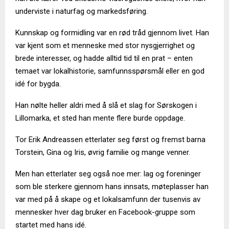
underviste i naturfag og markedsføring.
Kunnskap og formidling var en rød tråd gjennom livet. Han
var kjent som et menneske med stor nysgjerrighet og
brede interesser, og hadde alltid tid til en prat – enten
temaet var lokalhistorie, samfunnsspørsmål eller en god
idé for bygda.
Han nølte heller aldri med å slå et slag for Sørskogen i
Lillomarka, et sted han mente flere burde oppdage.
Tor Erik Andreassen etterlater seg først og fremst barna
Torstein, Gina og Iris, øvrig familie og mange venner.
Men han etterlater seg også noe mer: lag og foreninger
som ble sterkere gjennom hans innsats, møteplasser han
var med på å skape og et lokalsamfunn der tusenvis av
mennesker hver dag bruker en Facebook-gruppe som
startet med hans idé.