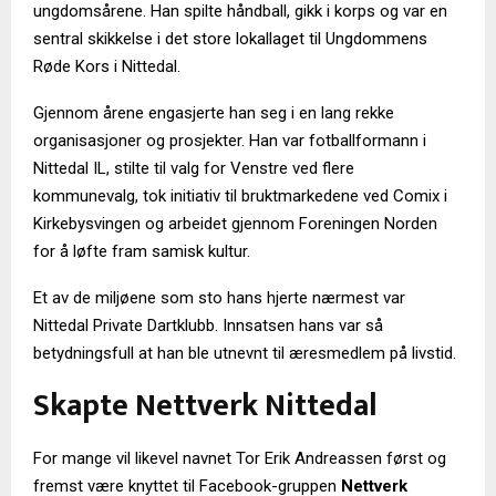
ungdomsårene. Han spilte håndball, gikk i korps og var en
sentral skikkelse i det store lokallaget til Ungdommens
Røde Kors i Nittedal.
Gjennom årene engasjerte han seg i en lang rekke
organisasjoner og prosjekter. Han var fotballformann i
Nittedal IL, stilte til valg for Venstre ved flere
kommunevalg, tok initiativ til bruktmarkedene ved Comix i
Kirkebysvingen og arbeidet gjennom Foreningen Norden
for å løfte fram samisk kultur.
Et av de miljøene som sto hans hjerte nærmest var
Nittedal Private Dartklubb. Innsatsen hans var så
betydningsfull at han ble utnevnt til æresmedlem på livstid.
Skapte Nettverk Nittedal
For mange vil likevel navnet Tor Erik Andreassen først og
fremst være knyttet til Facebook-gruppen
Nettverk