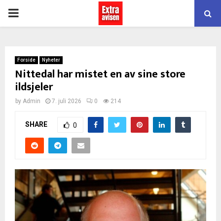
PRIMARY
MENU
Forside
Nyheter
Nittedal har mistet en av sine store
ildsjeler
by
Admin
7. juli 2026
0
214
SHARE
0