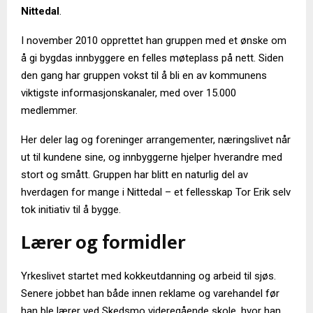
Nittedal
.
I november 2010 opprettet han gruppen med et ønske om
å gi bygdas innbyggere en felles møteplass på nett. Siden
den gang har gruppen vokst til å bli en av kommunens
viktigste informasjonskanaler, med over 15.000
medlemmer.
Her deler lag og foreninger arrangementer, næringslivet når
ut til kundene sine, og innbyggerne hjelper hverandre med
stort og smått. Gruppen har blitt en naturlig del av
hverdagen for mange i Nittedal – et fellesskap Tor Erik selv
tok initiativ til å bygge.
Lærer og formidler
Yrkeslivet startet med kokkeutdanning og arbeid til sjøs.
Senere jobbet han både innen reklame og varehandel før
han ble lærer ved Skedsmo videregående skole, hvor han