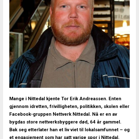
Mange i Nittedal kjente Tor Erik Andreassen. Enten
gjennom idretten, frivilligheten, politikken, skolen eller
Facebook-gruppen Nettverk Nittedal. Nå er en av
bygdas store nettverksbyggere død, 64 år gammel.
Bak seg etterlater han et liv viet til lokalsamfunnet – og
et engasjement som har satt varige spor i Nittedal.