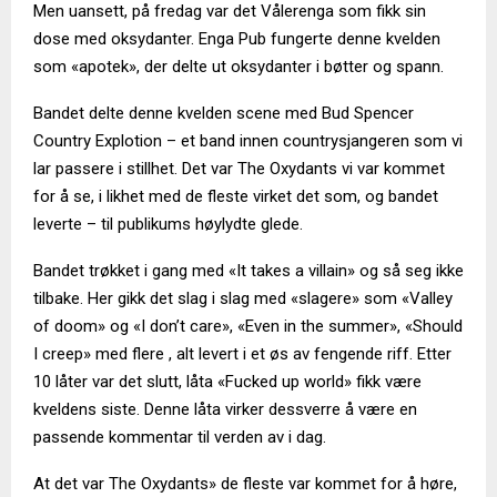
Men uansett, på fredag var det Vålerenga som fikk sin
dose med oksydanter. Enga Pub fungerte denne kvelden
som «apotek», der delte ut oksydanter i bøtter og spann.
Bandet delte denne kvelden scene med Bud Spencer
Country Explotion – et band innen countrysjangeren som vi
lar passere i stillhet. Det var The Oxydants vi var kommet
for å se, i likhet med de fleste virket det som, og bandet
leverte – til publikums høylydte glede.
Bandet trøkket i gang med «It takes a villain» og så seg ikke
tilbake. Her gikk det slag i slag med «slagere» som «Valley
of doom» og «I don’t care», «Even in the summer», «Should
I creep» med flere , alt levert i et øs av fengende riff. Etter
10 låter var det slutt, låta «Fucked up world» fikk være
kveldens siste. Denne låta virker dessverre å være en
passende kommentar til verden av i dag.
At det var The Oxydants» de fleste var kommet for å høre,