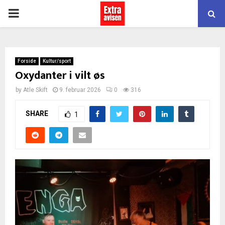
PRIMARY
MENU
Forside
Kultur/sport
Oxydanter i vilt øs
by
Atle Skift
9. februar 2026
0
316
SHARE
1