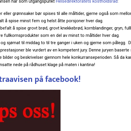
ransen har som utgangspunkt
Helsedirektoratets kostholdsråd
:
r eller grønnsaker bør spises til alle måltider, gjerne også som mell
alt å spise minst fem og helst åtte porsjoner hver dag.
befalt å spise grovt brød, grovt knekkebrød, kornblandinger, gryn, fu
dre fullkornsprodukter som en del av minst to måltider hver dag.
 og sjømat til middag to til tre ganger i uken og gjerne som pålegg. 
 prestasjoner ble vurdert av en kompetent jury. Denne juryen baserte
e bilder og beskrivelser gjennom hele konkurranseperioden. Så da kan 
ansatte nede på rådhuset klage på maten i kantina!
traavisen på facebook!