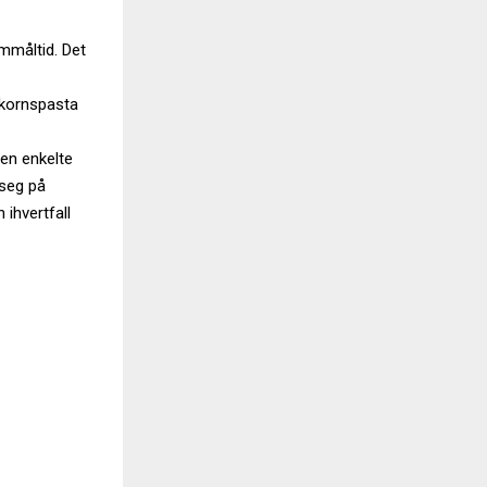
ommåltid. Det
llkornspasta
Den enkelte
 seg på
ihvertfall