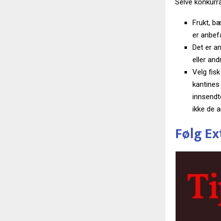
Selve konkur
Frukt, bæ
er anbef
Det er an
eller an
Velg fisk
kantines
innsendt
ikke de 
Følg Ex