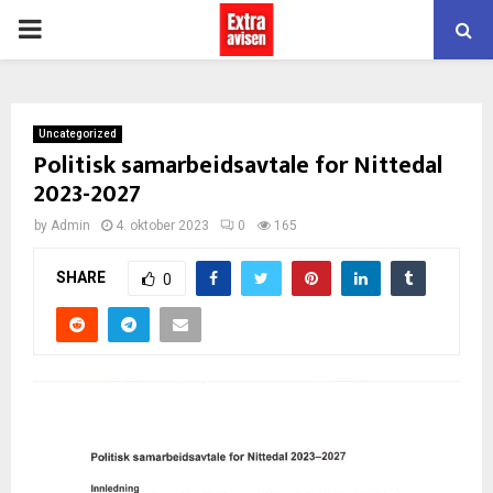
PRIMARY
MENU
Uncategorized
Politisk samarbeidsavtale for Nittedal
2023-2027
by
Admin
4. oktober 2023
0
165
SHARE
0