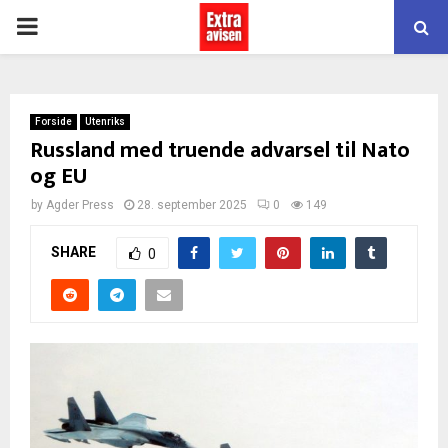
PRIMARY
MENU
Forside
Utenriks
Russland med truende advarsel til Nato
og EU
by
Agder Press
28. september 2025
0
149
SHARE
0