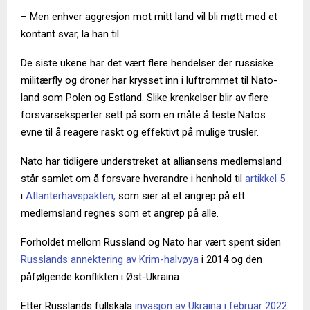
– Men enhver aggresjon mot mitt land vil bli møtt med et
kontant svar, la han til.
De siste ukene har det vært flere hendelser der russiske
militærfly og droner har krysset inn i luftrommet til Nato-
land som Polen og Estland. Slike krenkelser blir av flere
forsvarseksperter sett på som en måte å teste Natos
evne til å reagere raskt og effektivt på mulige trusler.
Nato har tidligere understreket at alliansens medlemsland
står samlet om å forsvare hverandre i henhold til
artikkel 5
i
Atlanterhavspakten,
som sier at et angrep på ett
medlemsland regnes som et angrep på alle.
Forholdet mellom Russland og Nato har vært spent siden
Russlands annektering av Krim-halvøya
i 2014 og den
påfølgende konflikten i Øst-Ukraina.
Etter Russlands fullskala
invasjon av Ukraina i februar 2022