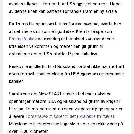
avtalen utløper – forutsatt at USA gjør det samme. I løpet
av denne tiden kan partene forhandle fram en ny avtale.
Da Trump ble spurt om Putins forslag søndag, svarte han
at det «høres ut som en god idé». Kremls talsperson
Dmitrij Peskov
sa mandag at Russland «ønsker denne
uttalelsen velkommen og mener den gir grunn til
optimisme om at USA støtter Putins initiativ».
Peskov la imidlertid til at Russland fortsatt ikke har mottatt
noen formell tilbakemelding fra USA gjennom diplomatiske
kanaler.
Samtalene om New START finner sted midt i økende
spenninger mellom USA og Russland på grunn av krigen i
Ukraina. Trump-administrasjonen vurderer ifølge rapporter
å levere
Tomahawk-missiler til det ukrainske militæret
.
Missilene er kjernefysiske kapable og har en rekkevidde på
over 1600 kilometer.