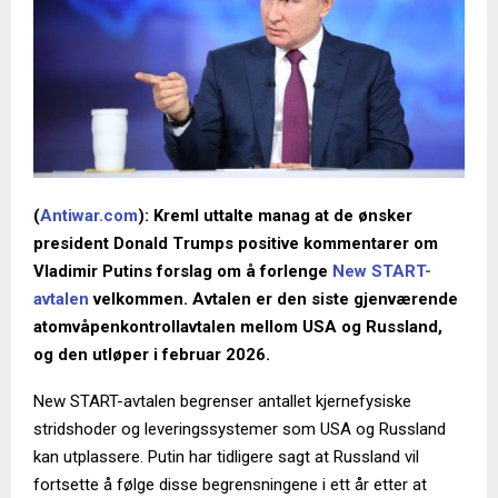
(
Antiwar.com
): Kreml uttalte manag at de ønsker
president Donald Trumps positive kommentarer om
Vladimir Putins forslag om å forlenge
New START-
avtalen
velkommen. Avtalen er den siste gjenværende
atomvåpenkontrollavtalen mellom USA og Russland,
og den utløper i februar 2026.
New START-avtalen begrenser antallet kjernefysiske
stridshoder og leveringssystemer som USA og Russland
kan utplassere. Putin har tidligere sagt at Russland vil
fortsette å følge disse begrensningene i ett år etter at