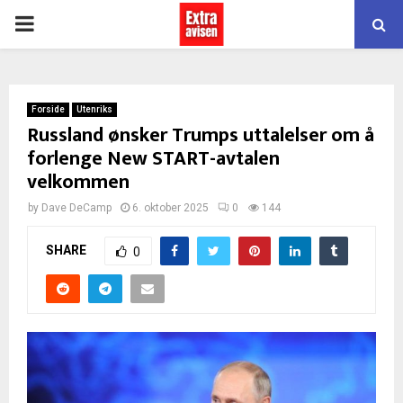
PRIMARY
MENU
Forside
Utenriks
Russland ønsker Trumps uttalelser om å
forlenge New START-avtalen
velkommen
by
Dave DeCamp
6. oktober 2025
0
144
SHARE
0