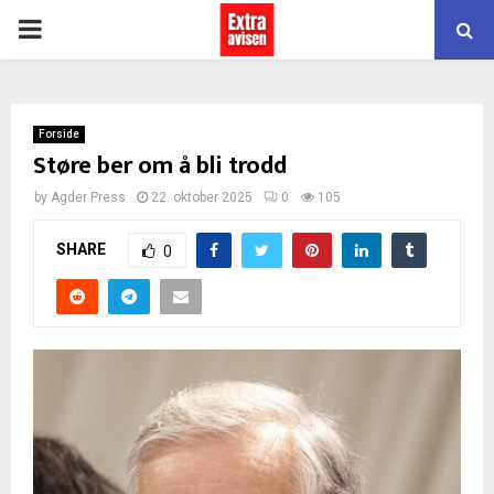
PRIMARY
MENU
Forside
Støre ber om å bli trodd
by
Agder Press
22. oktober 2025
0
105
SHARE
0