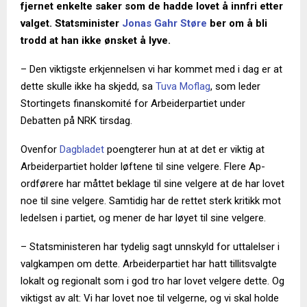
fjernet enkelte saker som de hadde lovet å innfri etter
valget. Statsminister
Jonas Gahr Støre
ber om å bli
trodd at han ikke ønsket å lyve.
– Den viktigste erkjennelsen vi har kommet med i dag er at
dette skulle ikke ha skjedd, sa
Tuva Moflag
, som leder
Stortingets finanskomité for Arbeiderpartiet under
Debatten på NRK tirsdag.
Ovenfor
Dagbladet
poengterer hun at at det er viktig at
Arbeiderpartiet holder løftene til sine velgere. Flere Ap-
ordførere har måttet beklage til sine velgere at de har lovet
noe til sine velgere. Samtidig har de rettet sterk kritikk mot
ledelsen i partiet, og mener de har løyet til sine velgere.
– Statsministeren har tydelig sagt unnskyld for uttalelser i
valgkampen om dette. Arbeiderpartiet har hatt tillitsvalgte
lokalt og regionalt som i god tro har lovet velgere dette. Og
viktigst av alt: Vi har lovet noe til velgerne, og vi skal holde