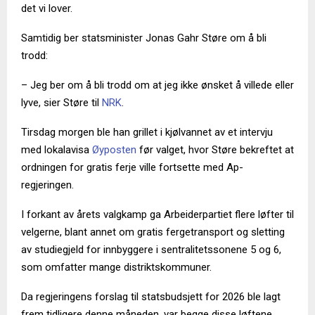
det vi lover.
Samtidig ber statsminister Jonas Gahr Støre om å bli
trodd:
– Jeg ber om å bli trodd om at jeg ikke ønsket å villede eller
lyve, sier Støre til
NRK
.
Tirsdag morgen ble han grillet i kjølvannet av et intervju
med lokalavisa
Øyposten
før valget, hvor Støre bekreftet at
ordningen for gratis ferje ville fortsette med Ap-
regjeringen.
I forkant av årets valgkamp ga Arbeiderpartiet flere løfter til
velgerne, blant annet om gratis fergetransport og sletting
av studiegjeld for innbyggere i sentralitetssonene 5 og 6,
som omfatter mange distriktskommuner.
Da regjeringens forslag til statsbudsjett for 2026 ble lagt
frem tidligere denne måneden, var begge disse løftene