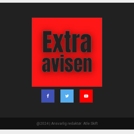
@2024 | Ansvarlig redaktør: Atle Skift