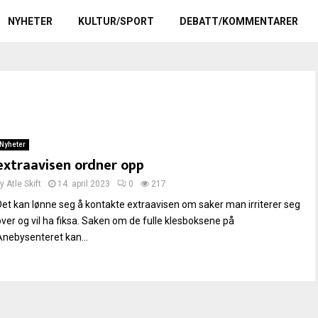
NYHETER
KULTUR/SPORT
DEBATT/KOMMENTARER
Nyheter
extraavisen ordner opp
by
Atle Skift
14. april 2023
0
217
Det kan lønne seg å kontakte extraavisen om saker man irriterer seg
over og vil ha fiksa. Saken om de fulle klesboksene på
Ånebysenteret kan...