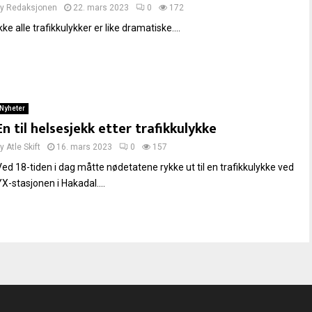
by
Redaksjonen
22. mars 2023
0
172
kke alle trafikkulykker er like dramatiske....
Nyheter
En til helsesjekk etter trafikkulykke
by
Atle Skift
16. mars 2023
0
157
Ved 18-tiden i dag måtte nødetatene rykke ut til en trafikkulykke ved
YX-stasjonen i Hakadal....