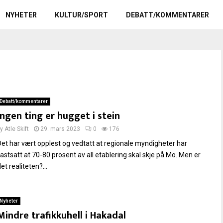
NYHETER
KULTUR/SPORT
DEBATT/KOMMENTARER
Debatt/kommentarer
Ingen ting er hugget i stein
by
Atle Skift
29. mars 2023
0
176
Det har vært opplest og vedtatt at regionale myndigheter har
fastsatt at 70-80 prosent av all etablering skal skje på Mo. Men er
et realiteten?...
Nyheter
Mindre trafikkuhell i Hakadal