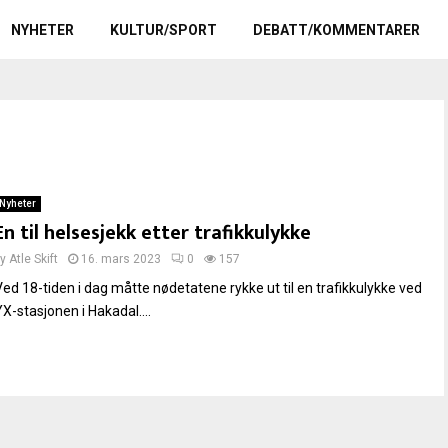
NYHETER
KULTUR/SPORT
DEBATT/KOMMENTARER
Nyheter
En til helsesjekk etter trafikkulykke
by
Atle Skift
16. mars 2023
0
157
Ved 18-tiden i dag måtte nødetatene rykke ut til en trafikkulykke ved
YX-stasjonen i Hakadal....