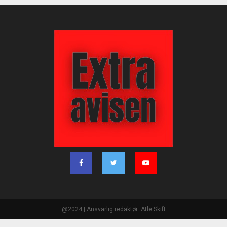
@2024 | Ansvarlig redaktør: Atle Skift