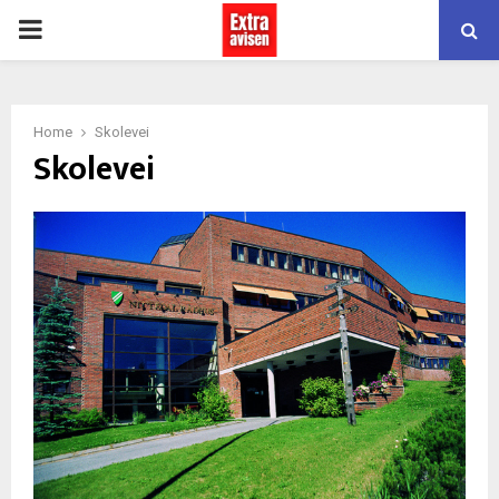
PRIMARY
MENU
Home
Skolevei
Skolevei