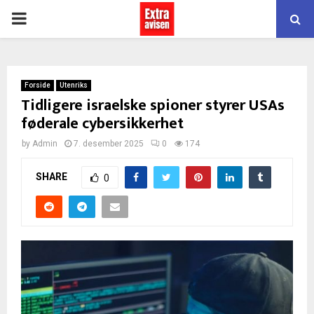
PRIMARY
MENU
Forside
Utenriks
Tidligere israelske spioner styrer USAs
føderale cybersikkerhet
by
Admin
7. desember 2025
0
174
SHARE
0