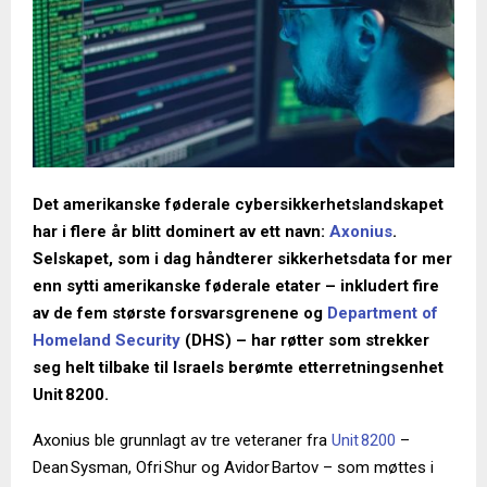
Det amerikanske føderale cybersikkerhetslandskapet
har i flere år blitt dominert av ett navn:
Axonius
.
Selskapet, som i dag håndterer sikkerhetsdata for mer
enn sytti amerikanske føderale etater – inkludert fire
av de fem største forsvarsgrenene og
Department of
Homeland Security
(DHS) – har røtter som strekker
seg helt tilbake til Israels berømte etterretningsenhet
Unit 8200.
Axonius ble grunnlagt av tre veteraner fra
Unit 8200
–
Dean Sysman, Ofri Shur og Avidor Bartov – som møttes i