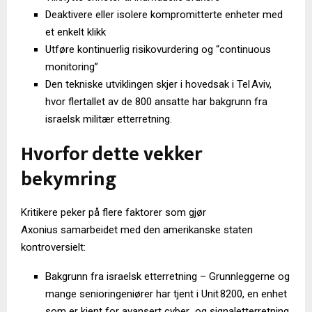
Deaktivere eller isolere kompromitterte enheter med
et enkelt klikk
Utføre kontinuerlig risikovurdering og “continuous
monitoring”
Den tekniske utviklingen skjer i hovedsak i Tel Aviv,
hvor flertallet av de 800 ansatte har bakgrunn fra
israelsk militær etterretning.
Hvorfor dette vekker
bekymring
Kritikere peker på flere faktorer som gjør
Axonius samarbeidet med den amerikanske staten
kontroversielt:
Bakgrunn fra israelsk etterretning – Grunnleggerne og
mange senioringeniører har tjent i Unit 8200, en enhet
som er kjent for avansert cyber og signaletterretning.