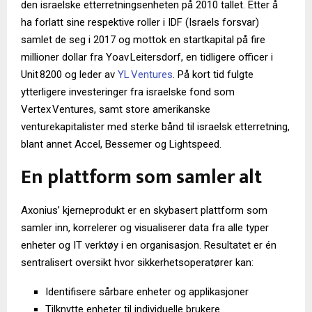
den israelske etterretningsenheten på 2010 tallet. Etter å
ha forlatt sine respektive roller i IDF (Israels forsvar)
samlet de seg i 2017 og mottok en startkapital på fire
millioner dollar fra Yoav Leitersdorf, en tidligere officer i
Unit 8200 og leder av
YL Ventures
. På kort tid fulgte
ytterligere investeringer fra israelske fond som
Vertex Ventures, samt store amerikanske
venturekapitalister med sterke bånd til israelsk etterretning,
blant annet Accel, Bessemer og Lightspeed.
En plattform som samler alt
Axonius’ kjerneprodukt er en skybasert plattform som
samler inn, korrelerer og visualiserer data fra alle typer
enheter og IT verktøy i en organisasjon. Resultatet er én
sentralisert oversikt hvor sikkerhetsoperatører kan:
Identifisere sårbare enheter og applikasjoner
Tilknytte enheter til individuelle brukere