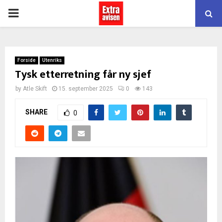
PRIMARY
MENU
Forside
Utenriks
Tysk etterretning får ny sjef
by
Atle Skift
15. september 2025
0
143
SHARE
0