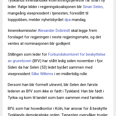
Tysklands innenlandske etterretningstjeneste får snart ny
leder. Ifølge kilder i regjeringskoalisjonen blir
Sinan Selen
,
mangeårig visepresident i tjenesten, foreslått til
toppjobben, melder nyhetsbyrået
dpa
mandag.
Innenriksminister
Alexander Dobrindt
skal legge frem
forslaget for regjeringen i neste regjeringsmøte, og det
ventes at nominasjonen blir godkjent.
Stillingen som leder for
Forbundskontoret for beskyttelse
av grunnloven
(BfV) har stått ledig siden november i fjor.
Siden da har Selen (53) ledet byrået sammen med
visepresident
Silke Willems
i en midlertidig rolle.
Dersom han blir formelt utnevnt, blir Selen den første
lederen av BfV som ikke er født i Tyskland. Han ble født i
Tyrkia og kom til landet som barn sammen med familien.
BfV, som har hovedkontor i Köln, har ansvar for å beskytte
Tysklands demokratiske orden. Tjenesten overvåker trusler