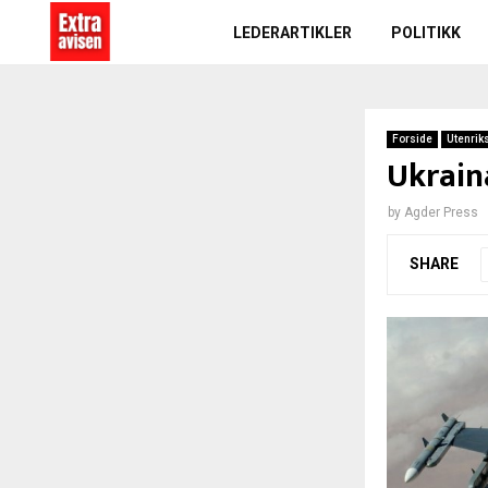
LEDERARTIKLER
POLITIKK
Forside
Utenrik
Ukrain
by
Agder Press
SHARE