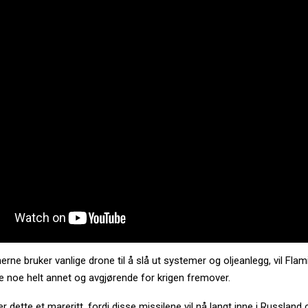
rne bruker vanlige drone til å slå ut systemer og oljeanlegg, vil Fla
e noe helt annet og avgjørende for krigen fremover.
r dette et mareritt, fordi disse missilene vil nå langt inne i Russland