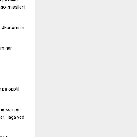
o-missiler i
slå økonomien
som har
 på opptil
ene som er
eder Haga ved