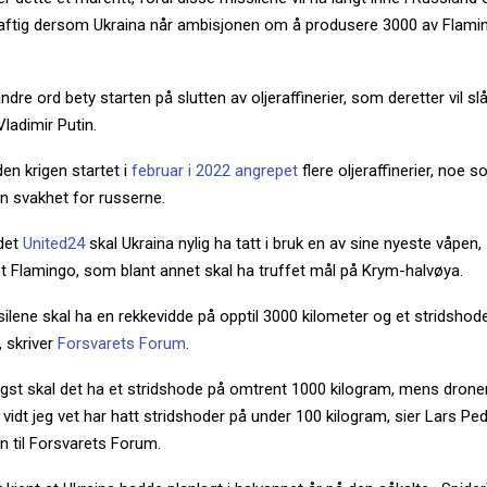
ftig dersom Ukraina når ambisjonen om å produsere 3000 av Flaming
dre ord bety starten på slutten av oljeraffinerier, som deretter vil 
 Vladimir Putin.
den krigen startet i
februar i 2022 angrepet
flere oljeraffinerier, noe 
 en svakhet for russerne.
edet
United24
skal Ukraina nylig ha tatt i bruk en av sine nyeste våpen,
et Flamingo, som blant annet skal ha truffet mål på Krym-halvøya.
lene skal ha en rekkevidde på opptil 3000 kilometer og et stridshode
 skriver
Forsvarets Forum
.
tigst skal det ha et stridshode på omtrent 1000 kilogram, mens dron
å vidt jeg vet har hatt stridshoder på under 100 kilogram, sier Lars P
n til Forsvarets Forum.