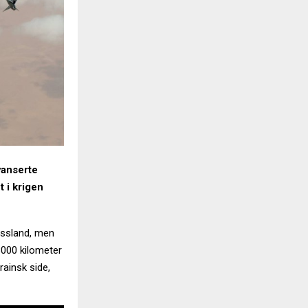
vanserte
t i krigen
ussland, men
 3000 kilometer
rainsk side,