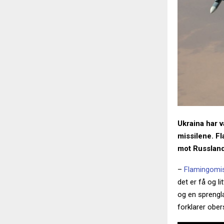
Ukraina har v
missilene. Fl
mot Russland.
–
Flamingomis
det er få og l
og en sprengla
forklarer obe