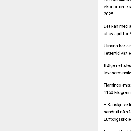
økonomien kra
2025.
Det kan med an
ut av spill for
Ukraina har si
i ettertid vist
Ifølge nettst
kryssermissil
Flamingo-missi
1150 kilogram,
– Kanskje vik
sendt til nå s
Luftkrigsskole