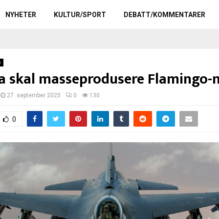
NYHETER
KULTUR/SPORT
DEBATT/KOMMENTARER
s
a skal masseprodusere Flamingo-m
27. september 2025
0
130
0