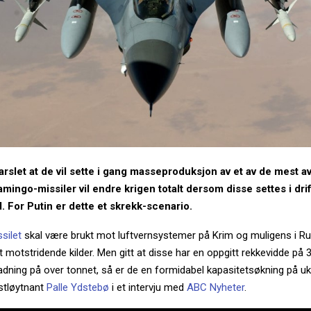
arslet at de vil sette i gang masseproduksjon av et av de mest a
amingo-missiler vil endre krigen totalt dersom disse settes i drif
 For Putin er dette et skrekk-scenario.
silet
skal være brukt mot luftvernsystemer på Krim og muligens i R
itt motstridende kilder. Men gitt at disse har en oppgitt rekkevidde på
dning på over tonnet, så er de en formidabel kapasitetsøkning på uk
rstløytnant
Palle Ydstebø
i et intervju med
ABC Nyheter
.