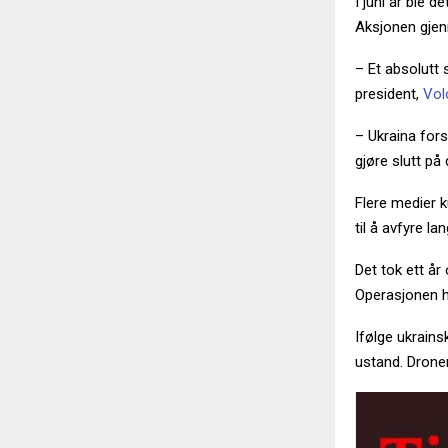
I juni år ble 
Aksjonen gjen
– Et absolutt 
president,
Vol
– Ukraina fors
gjøre slutt på
Flere medier 
til å avfyre l
Det tok ett å
Operasjonen h
Ifølge ukrains
ustand. Dronen