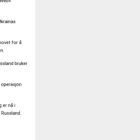
erWeb».
Ukrainas
hovet for å
n.
ussland bruker
 operasjon.
 er nå i
i Russland.