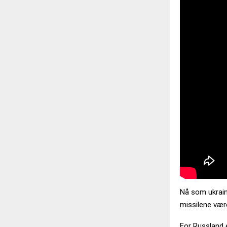
Nå som ukraine
missilene vær
For Russland e