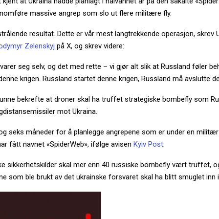
det kjent at Ukraina hadde planlagt i halvannet år på den såkalte «Spid
nomføre massive angrep som slo ut flere militære fly.
strålende resultat. Dette er vår mest langtrekkende operasjon, skrev 
odymyr Zelenskyj
på X, og skrev videre:
varer seg selv, og det med rette – vi gjør alt slik at Russland føler be
 denne krigen. Russland startet denne krigen, Russland må avslutte de
kunne bekrefte at droner skal ha truffet strategiske bombefly som R
angdistansemissiler mot Ukraina.
r og seks måneder for å planlegge angrepene som er under en militær
ar fått navnet «SpiderWeb», ifølge avisen
Kyiv Post
.
ke sikkerhetskilder skal mer enn 40 russiske bombefly vært truffet, og
e som ble brukt av det ukrainske forsvaret skal ha blitt smuglet inn 