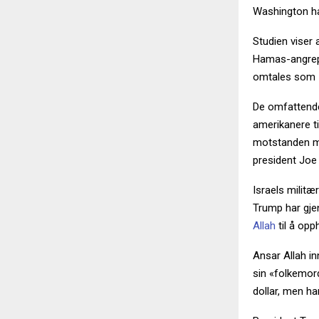
Washington ha
Studien viser 
Hamas-angrepet
omtales som I
De omfattende
amerikanere ti
motstanden mot
president Joe 
Israels militæ
Trump har gj
Allah
til å op
Ansar Allah in
sin «folkemor
dollar, men ha