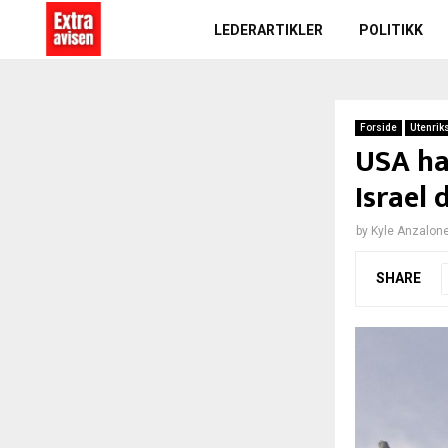
LEDERARTIKLER
POLITIKK
Forside
Utenrik
USA har
Israel 
by
Kyle Anzalon
SHARE