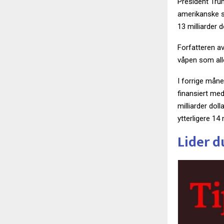
President Trum
amerikanske st
13 milliarder d
Forfatteren a
våpen som alle
I forrige måned
finansiert med
milliarder doll
ytterligere 14 m
Lider d