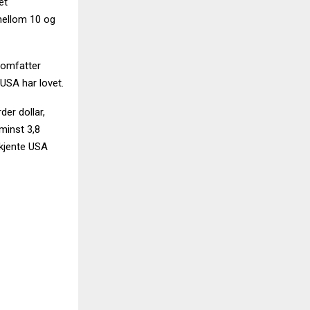
et
 mellom 10 og
 omfatter
 USA har lovet.
der dollar,
 minst 3,8
odkjente USA