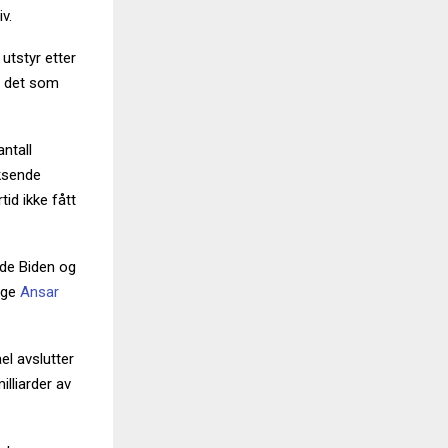
v.
utstyr etter
l det som
ntall
oksende
id ikke fått
åde Biden og
nge
Ansar
el avslutter
lliarder av