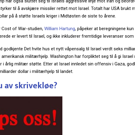
p har også sluttet seg til Israels aggressive linje mot Iran og beordr
yrker til å avskjære missiler rettet mot Israel. Totalt har USA brukt
ollar på å støtte Israels kriger i Midtøsten de siste to årene.
v Cost of War-studien,
William Hartung
, påpeker at beregningene kun
rede er levert til Israel, og ikke inkluderer fremtidige leveranser som
 godkjente Det hvite hus et nytt våpensalg til Israel verdt seks milliar
 amerikansk militærhjelp. Washington har forpliktet seg til å gi Israel
ar i årlig militær støtte. Etter at Israel innledet sin offensiv i Gaza, g
illiarder dollar i militærhjelp til landet.
u av skrivekløe?