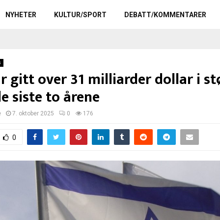
NYHETER
KULTUR/SPORT
DEBATT/KOMMENTARER
s
 gitt over 31 milliarder dollar i stø
de siste to årene
e
7. oktober 2025
0
176
0