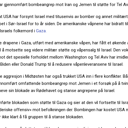
r gjennomført bombeangrep mot Iran og Jemen til støtte for Tel Avi
at USA har forsynt Israel med titusenvis av bomber og annet militært 
 i Sør-Israel for to år siden. De amerikanske våpnene har bidratt ti
sraels folkemord i
Gaza.
 drapene i Gaza, utført med amerikanske våpen, har fått et økende a
l å motsette seg videre militær støtte og våpensalg til Israel. Den v
 det spesielle forholdet mellom Washington og Tel Aviv har imidlert
Biden eller Donald Trump til å redusere våpenleveransene til Israel.
re aggresjon i Midtøsten har også trukket USA inn i flere konflikter. B
ennomført omfattende bombeangrep mot Jemen i et forsøk på å tvi
pheve sin blokade av Rødehavet og stanse angrepene på Israel.
nførte blokaden som støtte til Gaza og sier at den vil fortsette til Isra
deriske offensiv» mot befolkningen der. Bombingen har kostet USA mi
r ikke klart å få gruppen til å stanse blokaden.