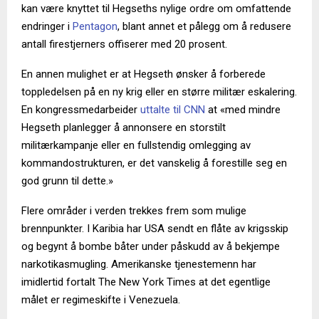
kan være knyttet til Hegseths nylige ordre om omfattende
endringer i
Pentagon
, blant annet et pålegg om å redusere
antall firestjerners offiserer med 20 prosent.
En annen mulighet er at Hegseth ønsker å forberede
toppledelsen på en ny krig eller en større militær eskalering.
En kongressmedarbeider
uttalte til CNN
at «med mindre
Hegseth planlegger å annonsere en storstilt
militærkampanje eller en fullstendig omlegging av
kommandostrukturen, er det vanskelig å forestille seg en
god grunn til dette.»
Flere områder i verden trekkes frem som mulige
brennpunkter. I Karibia har USA sendt en flåte av krigsskip
og begynt å bombe båter under påskudd av å bekjempe
narkotikasmugling. Amerikanske tjenestemenn har
imidlertid fortalt The New York Times at det egentlige
målet er regimeskifte i Venezuela.