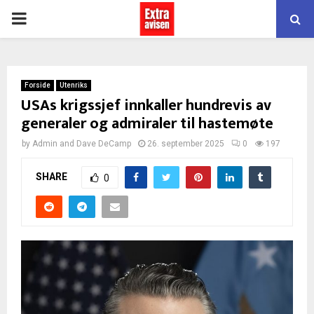
PRIMARY
MENU
Forside
Utenriks
USAs krigssjef innkaller hundrevis av
generaler og admiraler til hastemøte
by
Admin
and
Dave DeCamp
26. september 2025
0
197
SHARE
0