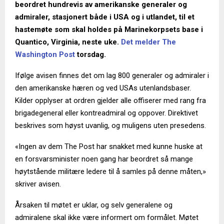
beordret hundrevis av amerikanske generaler og
admiraler, stasjonert både i USA og i utlandet, til et
hastemøte som skal holdes på Marinekorpsets base i
Quantico, Virginia, neste uke.
Det melder The
Washington Post
torsdag.
Ifølge avisen finnes det om lag 800 generaler og admiraler i
den amerikanske hæren og ved USAs utenlandsbaser.
Kilder opplyser at ordren gjelder alle offiserer med rang fra
brigadegeneral eller kontreadmiral og oppover. Direktivet
beskrives som høyst uvanlig, og muligens uten presedens.
«Ingen av dem The Post har snakket med kunne huske at
en forsvarsminister noen gang har beordret så mange
høytstående militære ledere til å samles på denne måten,»
skriver avisen.
Årsaken til møtet er uklar, og selv generalene og
admiralene skal ikke være informert om formålet. Møtet