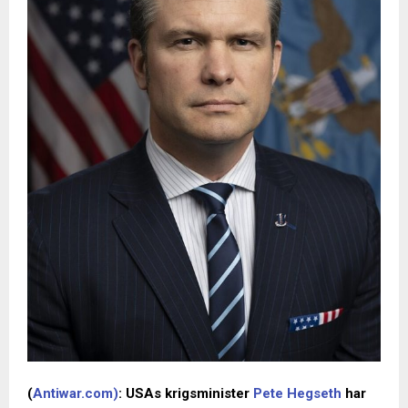
(
Antiwar.com)
: USAs krigsminister
Pete Hegseth
har