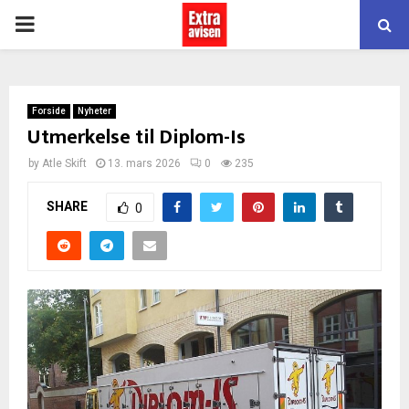
PRIMARY
MENU
Forside
Nyheter
Utmerkelse til Diplom-Is
by
Atle Skift
13. mars 2026
0
235
SHARE
0