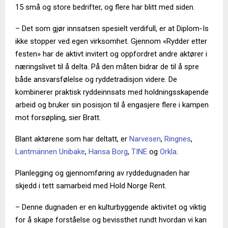
15 små og store bedrifter, og flere har blitt med siden.
– Det som gjør innsatsen spesielt verdifull, er at Diplom-Is
ikke stopper ved egen virksomhet. Gjennom «Rydder etter
festen» har de aktivt invitert og oppfordret andre aktører i
næringslivet til å delta. På den måten bidrar de til å spre
både ansvarsfølelse og ryddetradisjon videre. De
kombinerer praktisk ryddeinnsats med holdningsskapende
arbeid og bruker sin posisjon til å engasjere flere i kampen
mot forsøpling, sier Bratt.
Blant aktørene som har deltatt, er
Narvesen
,
Ringnes
,
Lantmännen Unibake
,
Hansa Borg
,
TINE
og
Orkla
.
Planlegging og gjennomføring av ryddedugnaden har
skjedd i tett samarbeid med Hold Norge Rent.
– Denne dugnaden er en kulturbyggende aktivitet og viktig
for å skape forståelse og bevissthet rundt hvordan vi kan