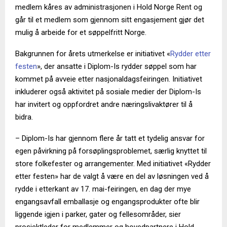
medlem kåres av administrasjonen i Hold Norge Rent og
går til et medlem som gjennom sitt engasjement gjør det
mulig å arbeide for et søppelfritt Norge.
Bakgrunnen for årets utmerkelse er initiativet «
Rydder etter
festen
», der ansatte i Diplom-Is rydder søppel som har
kommet på avveie etter nasjonaldagsfeiringen. Initiativet
inkluderer også aktivitet på sosiale medier der Diplom-Is
har invitert og oppfordret andre næringslivaktører til å
bidra.
– Diplom-Is har gjennom flere år tatt et tydelig ansvar for
egen påvirkning på forsøplingsproblemet, særlig knyttet til
store folkefester og arrangementer. Med initiativet «Rydder
etter festen» har de valgt å være en del av løsningen ved å
rydde i etterkant av 17. mai-feiringen, en dag der mye
engangsavfall emballasje og engangsprodukter ofte blir
liggende igjen i parker, gater og fellesområder, sier
prosjektleder for medlemmer og hovedpartnere i Hold