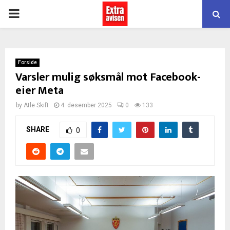
PRIMARY
MENU
Forside
Varsler mulig søksmål mot Facebook-
eier Meta
by
Atle Skift
4. desember 2025
0
133
SHARE
0