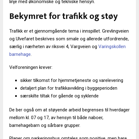
linje med økonomiske og tekniske hensyn.
Bekymret for trafikk og støy
Trafikk er et gjennomgående tema i innspillet. Grevlingveien
og Ulvefaret beskrives som smale og allerede utfordrende,
særlig i nærheten av riksvei 4, Vargveien og
Varingskollen
barnehage
.
Velforeningen krever:
sikker tilkomst for hjemmetjeneste og varelevering
detaljert plan for trafikkavvikling i byggeperioden
særskilte tiltak for gående og syklende
De ber også om at støyende arbeid begrenses til hverdager
mellom kl. 07 og 17, av hensyn til både naboer,
barnehagebarn og sårbare grupper.
Planer om parkeringshus omtales som positive, men bare