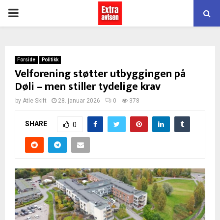
PRIMARY
MENU
Forside
Politikk
Velforening støtter utbyggingen på
Døli – men stiller tydelige krav
by
Atle Skift
28. januar 2026
0
378
SHARE
0