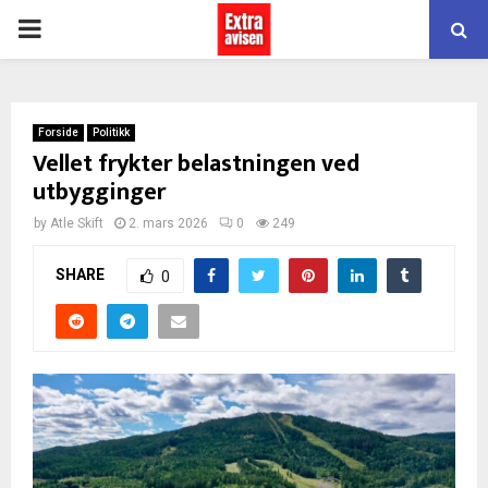
PRIMARY
MENU
Forside
Politikk
Vellet frykter belastningen ved
utbygginger
by
Atle Skift
2. mars 2026
0
249
SHARE
0