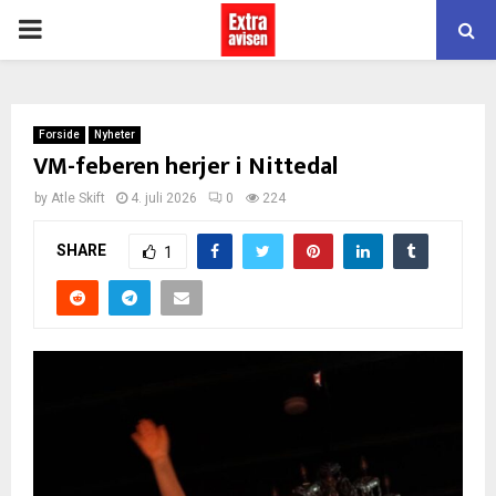
PRIMARY
MENU
Forside
Nyheter
VM-feberen herjer i Nittedal
by
Atle Skift
4. juli 2026
0
224
SHARE
1