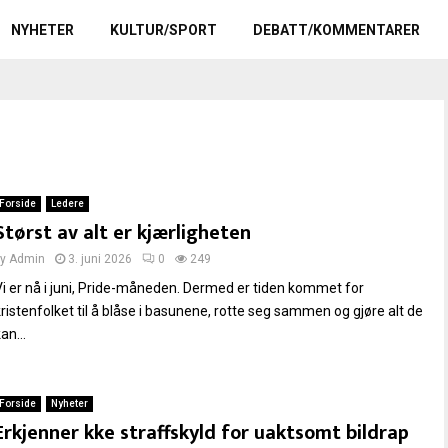
NYHETER
KULTUR/SPORT
DEBATT/KOMMENTARER
Forside
Ledere
Størst av alt er kjærligheten
by
Admin
3. juni 2026
0
249
Vi er nå i juni, Pride-måneden. Dermed er tiden kommet for
kristenfolket til å blåse i basunene, rotte seg sammen og gjøre alt de
an...
Forside
Nyheter
Erkjenner kke straffskyld for uaktsomt bildrap