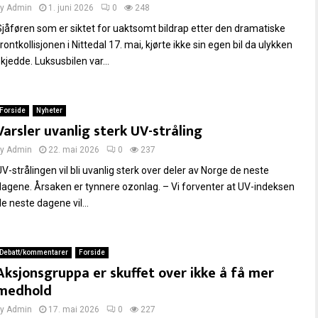
by
Admin
1. juni 2026
0
248
Sjåføren som er siktet for uaktsomt bildrap etter den dramatiske
rontkollisjonen i Nittedal 17. mai, kjørte ikke sin egen bil da ulykken
kjedde. Luksusbilen var...
Forside
Nyheter
Varsler uvanlig sterk UV-stråling
by
Admin
22. mai 2026
0
237
UV-strålingen vil bli uvanlig sterk over deler av Norge de neste
dagene. Årsaken er tynnere ozonlag. – Vi forventer at UV-indeksen
e neste dagene vil...
Debatt/kommentarer
Forside
Aksjonsgruppa er skuffet over ikke å få mer
medhold
by
Admin
17. mai 2026
0
227