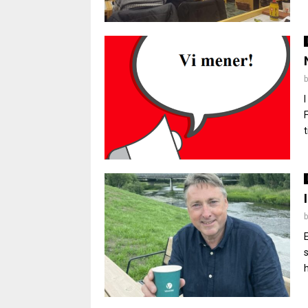
t
E
h