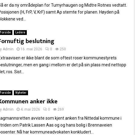
Så er da ny områdeplan for Tumyrhaugen og Midtre Rotnes vedtatt.
Posisjonen (H, FrP, V, KrF) samt Ap stemte for planen. Høyden på
blokkene ved...
Forside
Ledere
Fornuftig beslutning
by
Admin
16. mai 2026
0
250
Extraavisen er ikke blant de som oftest roser kommunestyrets
beslutninger, men en gang i mellom er det på sin plass med nettopp
et; ros. Sist...
Forside
Nyheter
Kommunen anker ikke
by
Admin
4. mai 2026
0
269
Lagmannsretten avviste som kjent anken fra Nittedal kommune i
striden om Patrik Lassen Aas og og hans bolig i Brennaveien
bosenter. Nå har kommuneadvokaten konkludert...