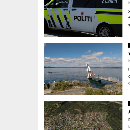
f
s
d