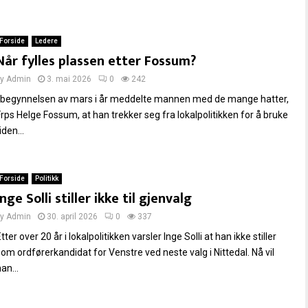
Forside
Ledere
Når fylles plassen etter Fossum?
by
Admin
3. mai 2026
0
242
I begynnelsen av mars i år meddelte mannen med de mange hatter,
Frps Helge Fossum, at han trekker seg fra lokalpolitikken for å bruke
iden...
Forside
Politikk
Inge Solli stiller ikke til gjenvalg
by
Admin
30. april 2026
0
337
tter over 20 år i lokalpolitikken varsler Inge Solli at han ikke stiller
som ordførerkandidat for Venstre ved neste valg i Nittedal. Nå vil
an...