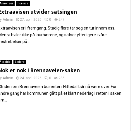
Annonser
Forside
Extraavisen utvider satsingen
by
Admin
27. april 2026
0
247
Extraavisen er i fremgang. Stadig flere tar seg en tur innom oss.
en vi hviler ikke på laurbærene, og satser ytterligere i våre
estrebelser på...
Forside
Ledere
Nok er nok i Brennaveien-saken
by
Admin
24. april 2026
0
285
Striden om Brennaveien bosenter i Nittedal bør nå være over. For
andre gang har kommunen gått på et klart nederlag i retten i saken
m...