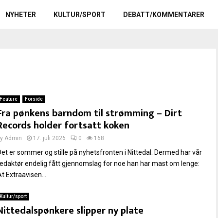
NYHETER
KULTUR/SPORT
DEBATT/KOMMENTARER
Feature
Forside
Fra pønkens barndom til strømming – Dirt
Records holder fortsatt koken
by
Admin
17. juli 2026
0
168
Det er sommer og stille på nyhetsfronten i Nittedal. Dermed har vår
redaktør endelig fått gjennomslag for noe han har mast om lenge:
t Extraavisen...
Kultur/sport
Nittedalspønkere slipper ny plate