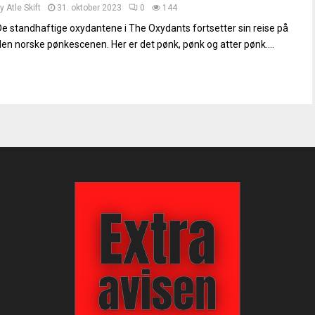
by
Atle Skift
31. oktober 2023
0
144
De standhaftige oxydantene i The Oxydants fortsetter sin reise på
den norske pønkescenen. Her er det pønk, pønk og atter pønk....