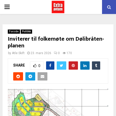
PRIMARY
MENU
Forside
Politikk
Inviterer til folkemøte om Dølibråten-
planen
by
Atle Skift
23. mars 2026
0
170
SHARE
0