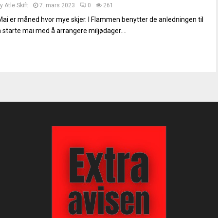
by
Atle Skift
7. mars 2023
0
261
Mai er måned hvor mye skjer. I Flammen benytter de anledningen til
å starte mai med å arrangere miljødager....