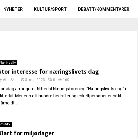
NYHETER
KULTUR/SPORT
DEBATT/KOMMENTARER
Næringsliv
Stor interesse for næringslivets dag
by
Atle Skift
3. mai 2023
0
160
Torsdag arrangerer Nittedal Næringsforening "Næringslivets dag" i
Nittedal. Mer enn ett hundre bedrifter og enkeltpersoner er hittil
åmeldt....
Politikk
Klart for miljødager