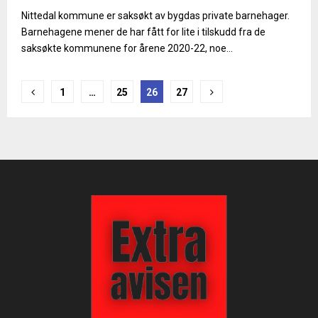
Nittedal kommune er saksøkt av bygdas private barnehager.
Barnehagene mener de har fått for lite i tilskudd fra de
saksøkte kommunene for årene 2020-22, noe...
Sidepaginering
1
…
25
26
27