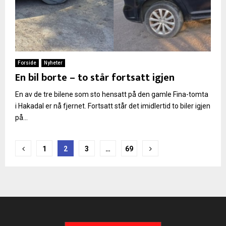
Forside
Nyheter
En bil borte – to står fortsatt igjen
En av de tre bilene som sto hensatt på den gamle Fina-tomta
i Hakadal er nå fjernet. Fortsatt står det imidlertid to biler igjen
på...
Sidepaginering
1
2
3
…
69