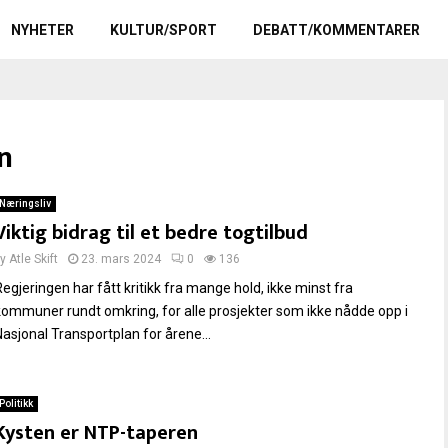
NYHETER
KULTUR/SPORT
DEBATT/KOMMENTARER
n
Næringsliv
Viktig bidrag til et bedre togtilbud
by
Atle Skift
23. mars 2024
0
136
Regjeringen har fått kritikk fra mange hold, ikke minst fra
kommuner rundt omkring, for alle prosjekter som ikke nådde opp i
Nasjonal Transportplan for årene...
Politikk
Kysten er NTP-taperen