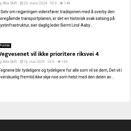
by
Atle Skift
22. mars 2024
0
148
- Selv om regjeringen viderefører tradisjonen med å overby den
foregående transportplanen, er det en historisk svak satsing på
ystinfrastruktur, sier daglig leder Bernt Lind-Aaby...
Politikk
Vegvesenet vil ikke prioritere riksvei 4
by
Atle Skift
16. mai 2023
0
166
egnene blir tydeligere og tydeligere for alle som vil se dem, Det vil i
overskuelig fremtid ikke skje noe som helst med den delen av...