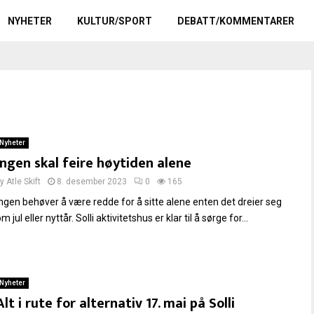
NYHETER
KULTUR/SPORT
DEBATT/KOMMENTARER
Nyheter
Ingen skal feire høytiden alene
by
Atle Skift
8. desember 2023
0
165
Ingen behøver å være redde for å sitte alene enten det dreier seg
m jul eller nyttår. Solli aktivitetshus er klar til å sørge for...
Nyheter
Alt i rute for alternativ 17. mai på Solli