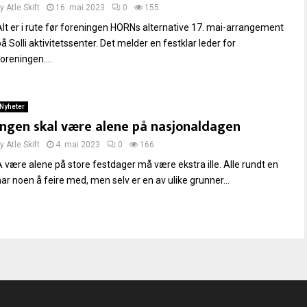
by
Atle Skift
16. mai 2023
0
155
Alt er i rute før foreningen HORNs alternative 17. mai-arrangement
å Solli aktivitetssenter. Det melder en festklar leder for
oreningen....
Nyheter
Ingen skal være alene på nasjonaldagen
by
Atle Skift
4. mai 2023
0
166
Å være alene på store festdager må være ekstra ille. Alle rundt en
har noen å feire med, men selv er en av ulike grunner...