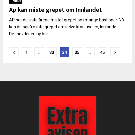
Politikk
Ap kan miste grepet om Innlandet
AP har de siste årene mistet grepet om mange bastioner. Nå
kan de også miste grepet om selve kronjuvelen, Innlandet.
Det hevder en ny bok...
Sidepaginering
1
…
33
34
35
…
45