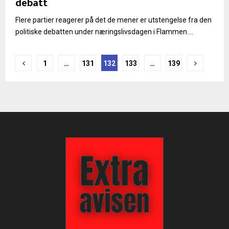
debatt
Flere partier reagerer på det de mener er utstengelse fra den
politiske debatten under næringslivsdagen i Flammen....
Sidepaginering
1
…
131
132
133
…
139